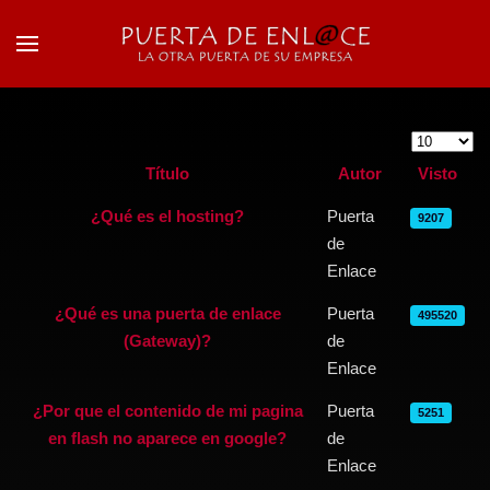
Skip to main content
Cantidad a
Título
Autor
Visto
Articles
¿Qué es el hosting?
Puerta
9207
de
Enlace
¿Qué es una puerta de enlace
Puerta
495520
(Gateway)?
de
Enlace
¿Por que el contenido de mi pagina
Puerta
5251
en flash no aparece en google?
de
Enlace