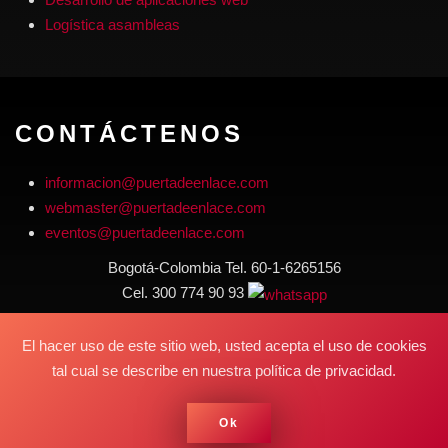
Logística asambleas
CONTÁCTENOS
informacion@puertadeenlace.com
webmaster@puertadeenlace.com
eventos@puertadeenlace.com
Bogotá-Colombia Tel. 60-1-6265156
Cel. 300 774 90 93
Horario de atención:
El hacer uso de este sitio web, usted acepta el uso de cookies
Lunes a viernes 9:00 am a 4:00 pm
tal cual se describe en nuestra política de privacidad.
Ok