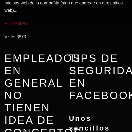
páginas web de la compañía (sino que aparece en otros sitios
web)....
EL TIEMPO
Visto: 3873
EMPLEADOS
TIPS DE
EN
SEGURID
GENERAL
EN
NO
FACEBOO
TIENEN
IDEA DE
Unos
sencillos